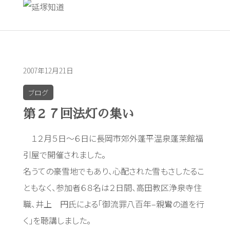
2007年12月21日
ブログ
第２７回法灯の集い
１２月５日～６日に長岡市郊外蓬平温泉蓬莱館福
引屋で開催されました。
名うての豪雪地でもあり、心配された雪もさしたるこ
ともなく、参加者６８名は２日間、高田教区浄泉寺住
職、井上 円氏による「御流罪八百年–親鸞の道を行
く」を聴講しました。