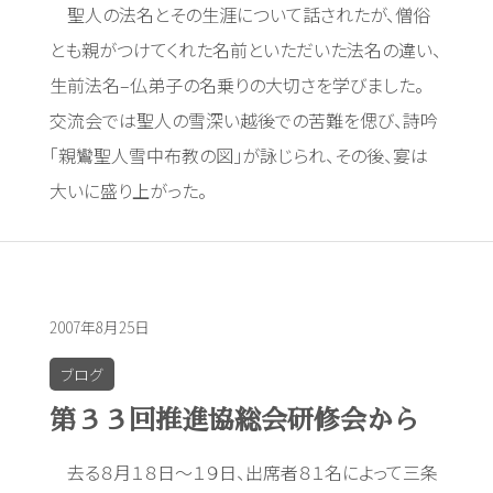
聖人の法名とその生涯について話されたが、僧俗
とも親がつけてくれた名前といただいた法名の違い、
生前法名–仏弟子の名乗りの大切さを学びました。
交流会では聖人の雪深い越後での苦難を偲び、詩吟
「親鸞聖人雪中布教の図」が詠じられ、その後、宴は
大いに盛り上がった。
2007年8月25日
ブログ
第３３回推進協総会研修会から
去る８月１８日～１９日、出席者８１名によって三条