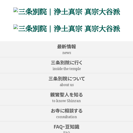
最新情報
news
三条別院に行く
inside the temple
三条別院について
about us
親鸞聖人を知る
to know Shinran
お寺に相談する
consultation
FAQ・豆知識