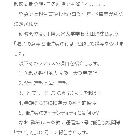
教区同朋会館・三条別院で開催されました。
総会では報告事項および事業計画・予算案が承認
決定された｡
研修会では、札幌大谷大学学長太田清史氏より
「法会の意義と推進員の役割」と題して講義を受けま
した｡
以下そのレジュメの項目を紹介します｡
1、仏教の理想的人間像ー大乗菩薩道
2、父性宗教と母性宗教
3、「凡夫乗」としての真宗：大乗を超える
4、寺族ならびに推進員の基本的使命
5、推進員のアイデンティティとは何か？
なお、詳細は三条教区通信第３号、推進協機関紙
「すいしん」３０号にて報告されます。