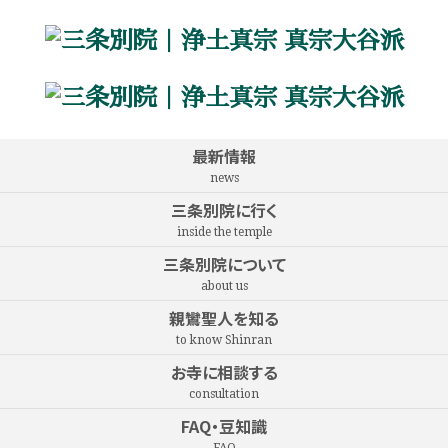
最新情報
news
三条別院に行く
inside the temple
三条別院について
about us
親鸞聖人を知る
to know Shinran
お寺に相談する
consultation
FAQ・豆知識