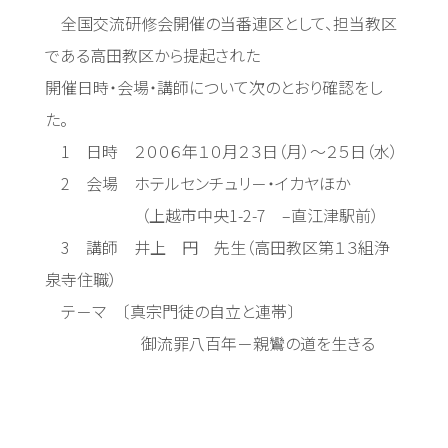
全国交流研修会開催の当番連区として、担当教区
である高田教区から提起された
開催日時・会場・講師について次のとおり確認をし
た。
1 日時 ２００６年１０月２３日（月）～２５日（水）
2 会場 ホテルセンチュリ－・イカヤほか
（上越市中央1-2-7 –直江津駅前）
3 講師 井上 円 先生（高田教区第１３組浄
泉寺住職）
テ－マ 〔真宗門徒の自立と連帯〕
御流罪八百年－親鸞の道を生きる