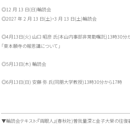
◎12 月 13 日(日)輪読会
◎2027 年 2 月 13 日(土)・3 月 13 日(土)輪読会
◎4月13日(火) 山口 昭彦 氏(本山内事部非常勤嘱託)13時30分
「東本願寺の報恩講について」
◎5月13日(木) 輪読会
◎6月13日(日) 安藤 弥 氏(同朋大学教授)13時30分から17時
▼輪読会テキスト:『両眼人』(春秋社)曽我量深と金子大榮の往復