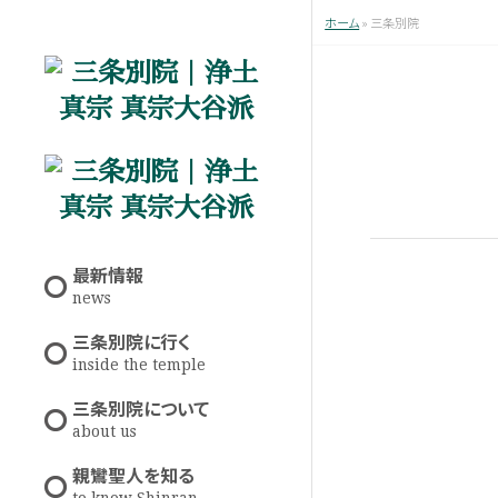
ホーム
»
三条別院
最新情報
news
三条別院に行く
inside the temple
三条別院について
about us
親鸞聖人を知る