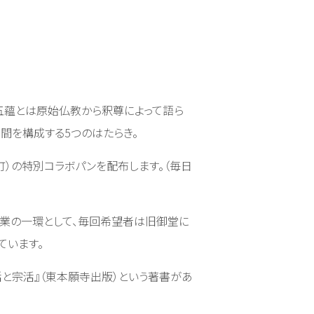
。五蘊とは原始仏教から釈尊によって語ら
う人間を構成する5つのはたらき。
条市本町）の特別コラボパンを配布します。（毎日
」事業の一環として、毎回希望者は旧御堂に
ています。
と宗活』（東本願寺出版）という著書があ