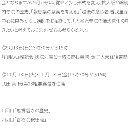
会となりますが、9月からは、従来と少し形式を変え、拡大版と輪
内寺院の歴史」「報恩講の意義を考える」「越後の念仏者 曽我量
中心に県外からも講師をお招きして、「大谷派寺院の儀式教化の
きたいと考えております。ぜひお参りください。
◎9月13日(日)13時30分から15時
『両眼人』輪読会(別院列座と一緒に曽我量深・金子大榮往復書簡
◎10 月 13 日(火)・11 月 13 日(金)13時30分から15時
武田 真 氏(第23組無爲信寺住職)
1 回目「無爲信寺の歴史」
2 回目「香樹院釈德龍」