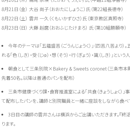
8月21日（金） 大谷 尚子（おおたにしょうこ）氏（第22組長德寺）
8月22日（土） 雲井 一久（くもいかずひさ）氏（東京教区真照寺）
8月23日（日） 大藤 赳麿（おおふじたけまろ） 氏（第10組勝願寺）
今年のテーマは「五蘊盛苦（ごうんじょうく）」（四苦八苦より）
れる「色（しき）・受（じゅ）・想（そう）・行（ぎょう）・識（しき）」とい
朝食として三条別院×Bakery & Sweets coronet（三
先着50名。以降は普通のパンを配布）
三条市健康づくり課・食育推進室による「共食（きょうしょく）
て配布したパンを、講師と別院職員と一緒に座談をしながら食べ
3日目の講師の雲井さんは横浜からご出講いただきます。『終活
ります。