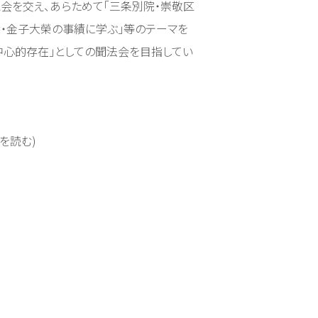
読会を交え、あらためて「三条別院・崇敬区
深・金子大榮の事績に学ぶ」等のテーマを
中心的存在」としての聞法会を目指してい
を読む)