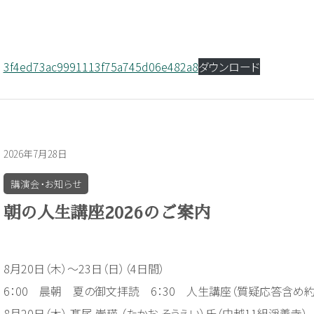
3f4ed73ac9991113f75a745d06e482a8
ダウンロード
2026年7月28日
講演会・お知らせ
朝の人生講座2026のご案内
8月20日（木）～23日（日）（4日間）
6：00 晨朝 夏の御文拝読 6：30 人生講座（質疑応答含め約
8月20日（木） 髙尾 崇瑛 （たかお そうえい）氏（中越11組淨善寺）