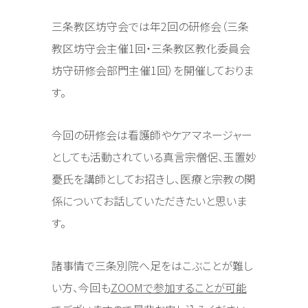
三条教区坊守会では年2回の研修会（三条
教区坊守会主催1回・三条教区教化委員会
坊守研修会部門主催1回）を開催しておりま
す。
今回の研修会は看護師やケアマネージャー
としても活動されている真言宗僧侶、玉置妙
憂氏を講師としてお招きし、医療と宗教の関
係についてお話していただきたいと思いま
す。
諸事情で三条別院へ足をはこぶことが難し
い方、今回も
ZOOMで参加することが可能