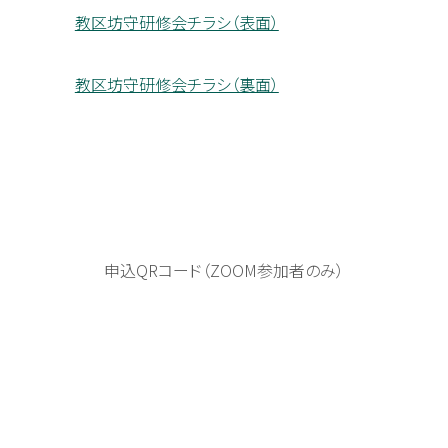
教区坊守研修会チラシ（表面）
教区坊守研修会チラシ（裏面）
申込QRコード（ZOOM参加者のみ）