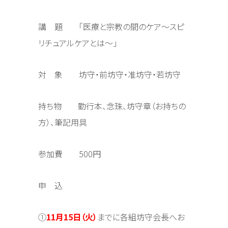
講 題 「医療と宗教の間のケア～スピ
リチュアルケアとは～」
対 象 坊守・前坊守・准坊守・若坊守
持ち物 勤行本、念珠、坊守章（お持ちの
方）、筆記用具
参加費 500円
申 込
①
11月15日（火）
までに各組坊守会長へお