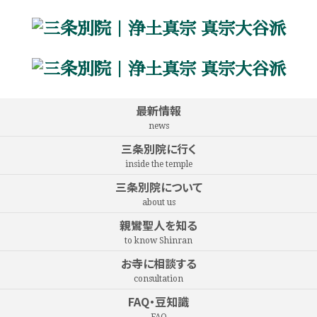
最新情報
news
三条別院に行く
inside the temple
三条別院について
about us
親鸞聖人を知る
to know Shinran
お寺に相談する
consultation
FAQ・豆知識