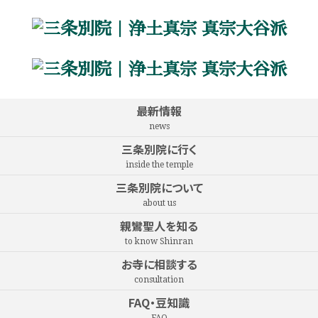
最新情報
news
三条別院に行く
inside the temple
三条別院について
about us
親鸞聖人を知る
to know Shinran
お寺に相談する
consultation
FAQ・豆知識