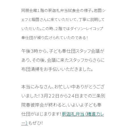
同朋会館１階の釈迦礼弁当試食会の様子。岩田シ
ェフと堀田さんに来ていただいて、丁寧に説明して
いただいた。この時、２階ではダイソン・レイコップ
奉仕団が繰り広げられていたのである！
午後３時から、子ども奉仕団スタッフ会議が
あり、その後、会議に来たスタッフからさらに
布団清掃をお手伝いいただきました。
本当にみなさん、お忙しい中ありがとうござ
いました！３月２２日から２４日までの三条別
院春彼岸会が終わると、いよいよ子ども奉
仕団がはじまります！
釈迦礼弁当（精進カレ
ー）
もぜひ！