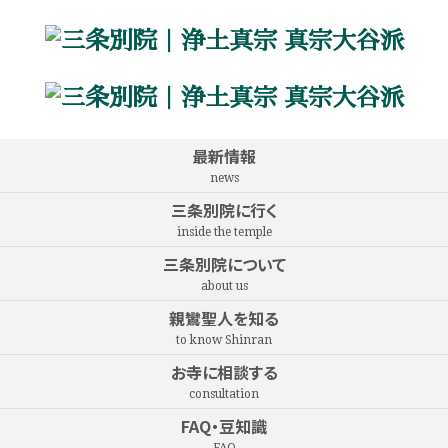
最新情報
news
三条別院に行く
inside the temple
三条別院について
about us
親鸞聖人を知る
to know Shinran
お寺に相談する
consultation
FAQ・豆知識