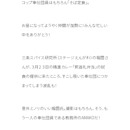
コップ奉仕団員はもちろん「そば定食」。
お昼になってようやく仲間が加勢に！みんな忙しい
中をありがとう！
三条スパイス研究所（ステージえんがわ）の堀田さ
んが、３月２３日の精進カレー「釈迦礼弁当」の試
食の提供に来たところ、すこし覗いた奉仕団につか
まってしまう波乱も！
意外とノリのいい堀田氏。撮影はもちろん、そう、も
う一人の奉仕団員である教務所のAMAKOだ！