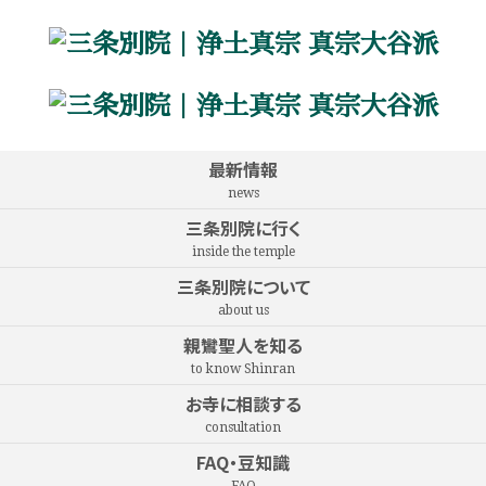
最新情報
news
三条別院に行く
inside the temple
三条別院について
about us
親鸞聖人を知る
to know Shinran
お寺に相談する
consultation
FAQ・豆知識