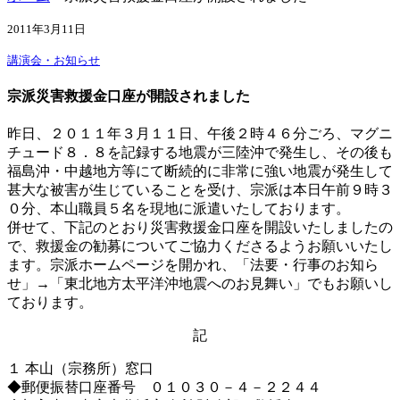
2011年3月11日
講演会・お知らせ
宗派災害救援金口座が開設されました
昨日、２０１１年３月１１日、午後２時４６分ごろ、マグニ
チュード８．８を記録する地震が三陸沖で発生し、その後も
福島沖・中越地方等にて断続的に非常に強い地震が発生して
甚大な被害が生じていることを受け、宗派は本日午前９時３
０分、本山職員５名を現地に派遣いたしております。
併せて、下記のとおり災害救援金口座を開設いたしましたの
で、救援金の勧募についてご協力くださるようお願いいたし
ます。宗派ホームページを開かれ、「法要・行事のお知ら
せ」→「東北地方太平洋沖地震へのお見舞い」でもお願いし
ております。
記
１ 本山（宗務所）窓口
◆郵便振替口座番号 ０１０３０－４－２２４４