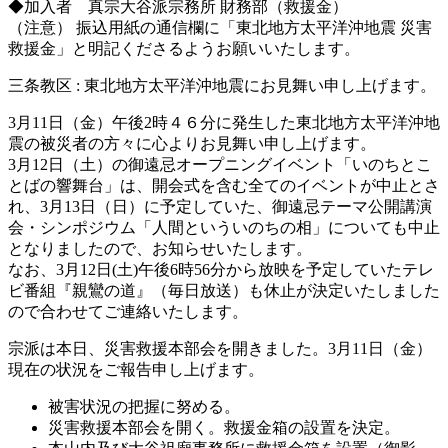
◆加入者 真宗大谷派宗務所 財務部（救援金）
（注意） 振込用紙の通信欄に「東北地方太平洋沖地震 災害
救援金」と明記くださるようお願いいたします。
三条教区 : 東北地方太平洋沖地震にお見舞い申し上げます。
3月11日（金）午後2時４６分に発生した東北地方太平洋沖地
震の被災者の方々に心よりお見舞い申し上げます。
3月12日（土）の御遠忌オープニングイベント「いのちとこ
とばの響舞台」は、開会式を含む全てのイベントが中止とさ
れ、3月13日（日）に予定していた、御遠忌テーマ公開講演
会・シンポジウム「人間といういのちの相」についても中止
となりましたので、お知らせいたします。
なお、3月12日(土)午後6時56分から放映を予定していたテレ
ビ番組『親鸞の道』（毎日放送）も休止が決定いたしました
ので合わせてご連絡いたします。
宗派は本日、災害救援本部会を開きました。3月11日（金）
現在の状況をご報告申し上げます。
被害状況の把握に努める。
災害救援本部会を開く。救援金箱の設置を決定。