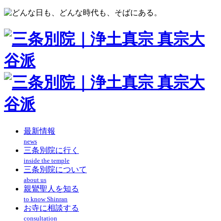
最新情報
news
三条別院に行く
inside the temple
三条別院について
about us
親鸞聖人を知る
to know Shinran
お寺に相談する
consultation