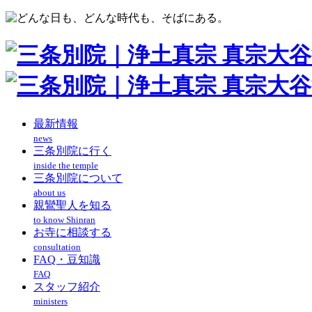
最新情報
news
三条別院に行く
inside the temple
三条別院について
about us
親鸞聖人を知る
to know Shinran
お寺に相談する
consultation
FAQ・豆知識
FAQ
スタッフ紹介
ministers