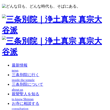
最新情報
news
三条別院に行く
inside the temple
三条別院について
about us
親鸞聖人を知る
to know Shinran
お寺に相談する
consultation