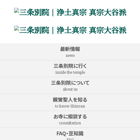
最新情報
news
三条別院に行く
inside the temple
三条別院について
about us
親鸞聖人を知る
to know Shinran
お寺に相談する
consultation
FAQ・豆知識