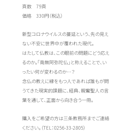
頁数 79頁
価格 330円（税込）
新型コロナウイルスの蔓延という、先の見え
ない不安に世界中が覆われた現代。
はたして仏教は、この眼前の問題にどう応え
るのか。「南無阿弥陀仏」と称えることで、い
ったい何が変わるのか…？
念仏の教えに縁をもつ人であれば誰もが問
うてきた現実的課題に、経典、親鸞聖人の言
葉を通して、正面から向き合う一冊。
購入をご希望の方は三条教務所までご連絡
ください。（TEL：0256-33-2805）