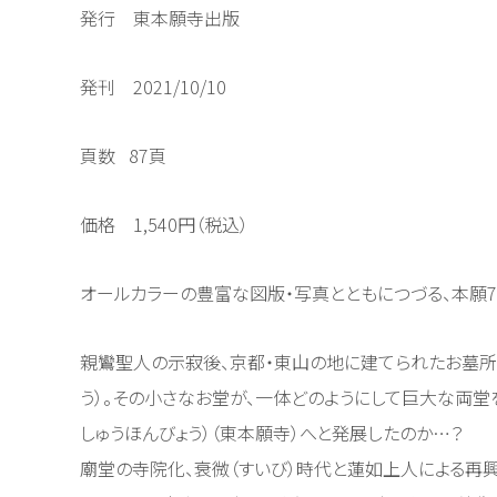
発行 東本願寺出版
発刊 2021/10/10
頁数 87頁
価格 1,540円（税込）
オールカラーの豊富な図版・写真とともにつづる、本願7
親鸞聖人の示寂後、京都・東山の地に建てられたお墓所
う）。その小さなお堂が、一体どのようにして巨大な両堂
しゅうほんびょう）（東本願寺）へと発展したのか…？
廟堂の寺院化、衰微（すいび）時代と蓮如上人による再興