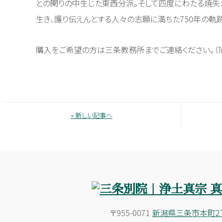
との関りの中生じた東西分派。そして四度にわたる焼失
生き、護り伝えんとする人々の志願に満ちた750年の軌跡
購入をご希望の方は三条教務所までご連絡ください。（℡：025
« 新しい記事へ
〒955-0071
新潟県三条市本町2丁