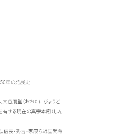
50年の発展史
、大谷廟堂（おおたにびょうど
を有する現在の真宗本廟（しん
。信長・秀吉・家康ら戦国武将