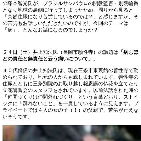
の塚本智光氏が、ブラジルサンパウロの開教監督・別院輪番
となり地球の裏側に行ってしまったため、周りから見ると
「突然住職になり苦労しているのでは？」と感じますが、そ
の苦労もお話しいただきたいのですが、今回のテーマは
「病」。どんなお話になるのでしょうか？
２４日（土）井上知法氏（長岡市願性寺）の講題は
「病むほ
どの責任と無責任と云う病いについて」
。
４０代僧侶の井上知法氏は、現在三条市東裏館の善性寺で勤
められており、地元の人からも親しまれています。善性寺の
住職とともに三条別院のお取り越し報恩講の仏花を立てたり
立花講習会のスタッフをされています。以前法話された時の
「仲間づくりは仲間外れづくり」という言葉どおり、ストイ
ックに「群れないこと」を一貫しているように見えます。プ
ライベートでは４人の女の子（！）の父親で、苦労がたえな
いそうです。