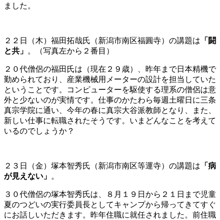
ました。
２２日（木）福田拓哉氏（新潟市南区福圓寺）の講題は
「闘
と共」
。（写真左から２番目）
２０代僧侶の福田氏は（現在２９歳）、昨年まで日本精機で
勤められており、産業機械用メーターの設計を担当していた
ということです。コンピューターを駆使する理系の僧侶は意
外と少ないのが実情です。仕事のかたわら毎週土曜日に三条
真宗学院に通い、今年の春に真宗大谷派教師となり、また、
新しい仕事に転職されたそうです。いまどんなことを考えて
いるのでしょうか？
２３日（金）塚本智秀氏（新潟市南区等運寺）の講題は
「病
が見えない」
。
３０代僧侶の塚本智秀氏は、８月１９日から２１日まで児童
夏のつどいの実行委員長としてキャンプから帰ってきてすぐ
にお話しいただきます。昨年住職に就任されました。前住職