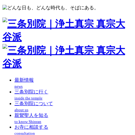
最新情報
news
三条別院に行く
inside the temple
三条別院について
about us
親鸞聖人を知る
to know Shinran
お寺に相談する
consultation