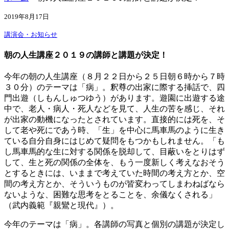
2019年8月17日
講演会・お知らせ
朝の人生講座２０１９の講師と講題が決定！
今年の朝の人生講座（８月２２日から２５日朝６時から７時
３０分）のテーマは「病」。釈尊の出家に際する挿話で、四
門出遊（しもんしゅつゆう）があります。遊園に出遊する途
中で、老人・病人・死人などを見て、人生の苦を感じ、それ
が出家の動機になったとされています。直接的には死を、そ
して老や死にであう時、「生」を中心に馬車馬のように生き
ている自分自身にはじめて疑問をもつかもしれません。「も
し馬車馬的な生に対する関係を脱却して、目蔽いをとりはず
して、生と死の関係の全体を、もう一度新しく考えなおそう
とするときには、いままで考えていた時間の考え方とか、空
間の考え方とか、そういうものが皆変わってしまわねばなら
ないような、困難な思考をとることを、余儀なくされる」
（武内義範『親鸞と現代』）。
今年のテーマは「病」。各講師の写真と個別の講題が決定し