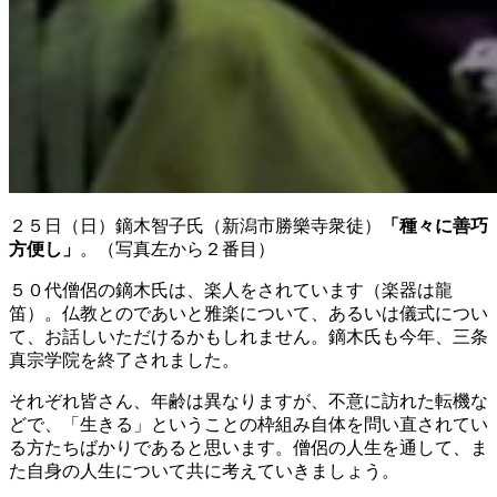
２５日（日）鏑木智子氏（新潟市勝樂寺衆徒）
「種々に善巧
方便し」
。（写真左から２番目）
５０代僧侶の鏑木氏は、楽人をされています（楽器は龍
笛）。仏教とのであいと雅楽について、あるいは儀式につい
て、お話しいただけるかもしれません。鏑木氏も今年、三条
真宗学院を終了されました。
それぞれ皆さん、年齢は異なりますが、不意に訪れた転機な
どで、「生きる」ということの枠組み自体を問い直されてい
る方たちばかりであると思います。僧侶の人生を通して、ま
た自身の人生について共に考えていきましょう。