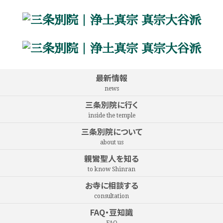
最新情報
news
三条別院に行く
inside the temple
三条別院について
about us
親鸞聖人を知る
to know Shinran
お寺に相談する
consultation
FAQ・豆知識