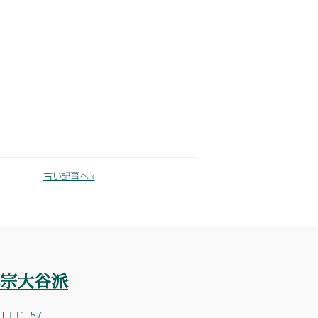
古い記事へ »
目1-57