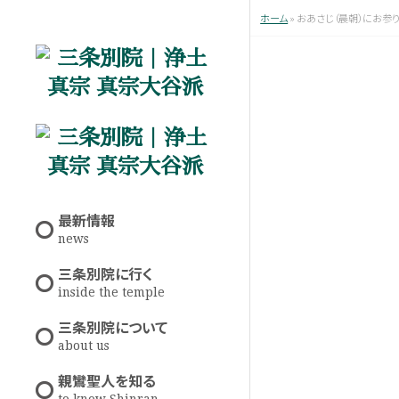
ホーム
»
おあさじ（晨朝）にお参り
最新情報
news
三条別院に行く
inside the temple
三条別院について
about us
親鸞聖人を知る