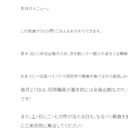
本日のメニュー。
この和食が５００円！ごはんもおかわりできます。
斎木（右）と休日出勤のため、衣を脱いで一般人の姿をとる関﨑（
おあさじ→法話→スパイス研究所で朝食を食べながら座談。み
毎月２７日は、別院職員が基本的には全員出勤なので、
です！
また、土・日に二・七の市が当たる日も、なるべく朝食を
に三条別院に集合してください！