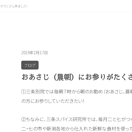
がたくさん来ました！
2019年2月17日
ブログ
おあさじ（晨朝）にお参りがたく
①三条別院では毎朝７時から朝のお勤め（おあさじ、晨朝
の方にお参りしていただきたい！
②ちなみに、三条スパイス研究所では、毎月二と七がつく
二・七の市や新潟各地から仕入れた新鮮な食材を使っ