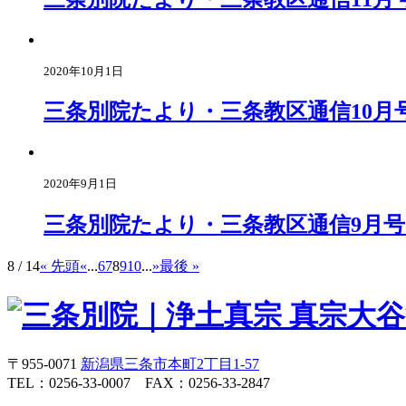
2020年10月1日
三条別院たより・三条教区通信10月
2020年9月1日
三条別院たより・三条教区通信9月
8 / 14
« 先頭
«
...
6
7
8
9
10
...
»
最後 »
〒955-0071
新潟県三条市本町2丁目1-57
TEL：0256-33-0007 FAX：0256-33-2847