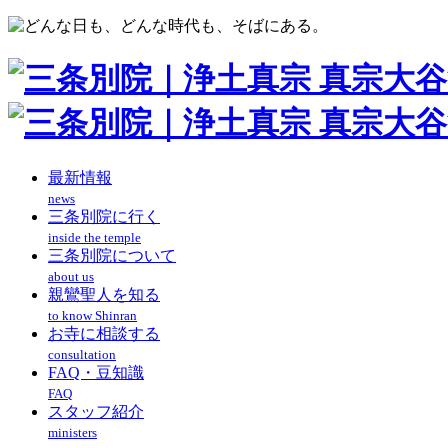
最新情報
news
三条別院に行く
inside the temple
三条別院について
about us
親鸞聖人を知る
to know Shinran
お寺に相談する
consultation
FAQ・豆知識
FAQ
スタッフ紹介
ministers