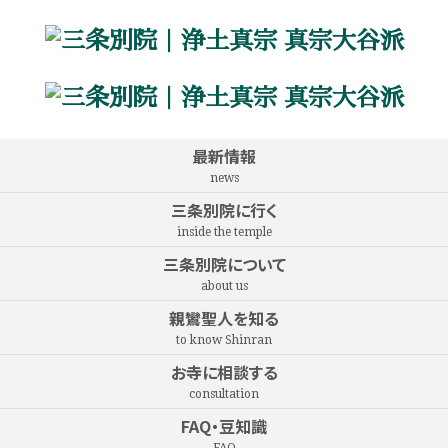
最新情報
news
三条別院に行く
inside the temple
三条別院について
about us
親鸞聖人を知る
to know Shinran
お寺に相談する
consultation
FAQ・豆知識