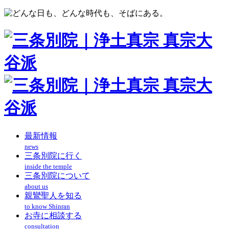
最新情報
news
三条別院に行く
inside the temple
三条別院について
about us
親鸞聖人を知る
to know Shinran
お寺に相談する
consultation