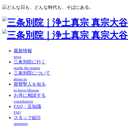
最新情報
news
三条別院に行く
inside the temple
三条別院について
about us
親鸞聖人を知る
to know Shinran
お寺に相談する
consultation
FAQ・豆知識
FAQ
スタッフ紹介
ministers