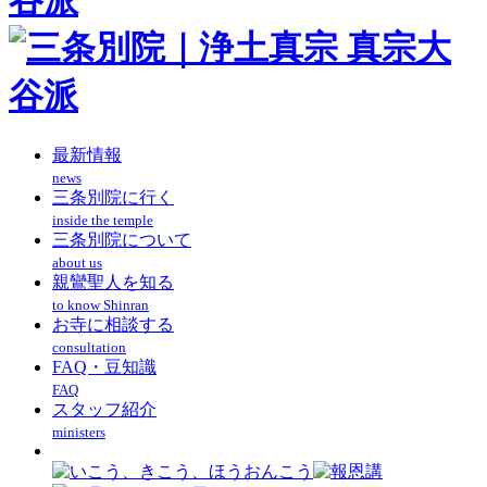
最新情報
news
三条別院に行く
inside the temple
三条別院について
about us
親鸞聖人を知る
to know Shinran
お寺に相談する
consultation
FAQ・豆知識
FAQ
スタッフ紹介
ministers