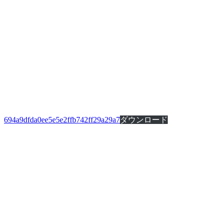
694a9dfda0ee5e5e2ffb742ff29a29a7
ダウンロード