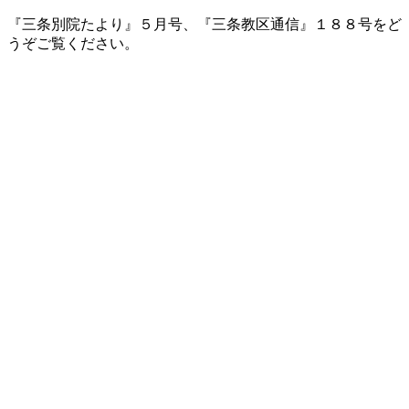
『三条別院たより』５月号、『三条教区通信』１８８号をど
うぞご覧ください。