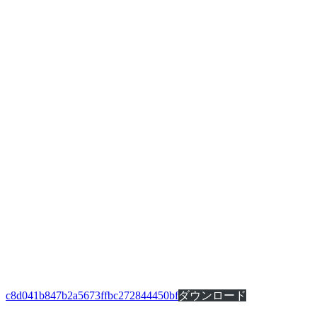
c8d041b847b2a5673ffbc272844450bf
ダウンロード