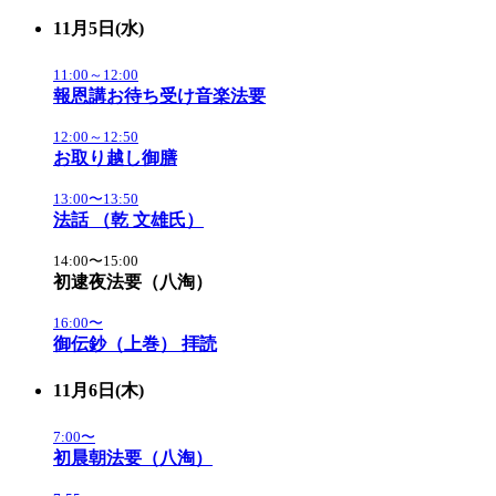
11月5日(水)
11:00～12:00
報恩講お待ち受け音楽法要
12:00～12:50
お取り越し御膳
13:00〜13:50
法話 （乾 文雄氏）
14:00〜15:00
初逮夜法要（八淘）
16:00〜
御伝鈔（上巻） 拝読
11月6日(木)
7:00〜
初晨朝法要（八淘）