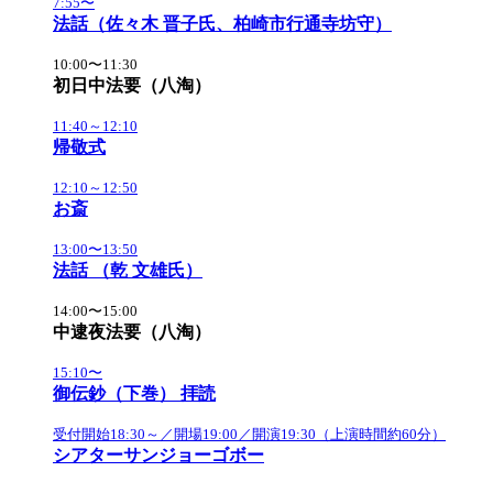
7:55〜
法話（佐々木 晋子氏、柏崎市行通寺坊守）
10:00〜11:30
初日中法要（八淘）
11:40～12:10
帰敬式
12:10～12:50
お斎
13:00〜13:50
法話 （乾 文雄氏）
14:00〜15:00
中逮夜法要（八淘）
15:10〜
御伝鈔（下巻） 拝読
受付開始18:30～／開場19:00／開演19:30（上演時間約60分）
シアターサンジョーゴボー