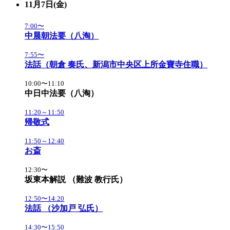
11月7日(金)
7:00〜
中晨朝法要（八淘）
7:55〜
法話（朝倉 奏氏、新潟市中央区上所金寶寺住職）
10:00〜11:10
中日中法要（八淘）
11:20～11:50
帰敬式
11:50～12:40
お斎
12:30〜
坂東本解説 （難波 教行氏）
12:50〜14:20
法話 （沙加戸 弘氏）
14:30〜15:50