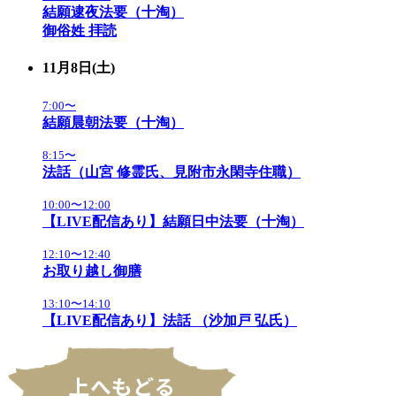
結願逮夜法要（十淘）
御俗姓 拝読
11月8日(土)
7:00〜
結願晨朝法要（十淘）
8:15〜
法話（山宮 修霊氏、見附市永閑寺住職）
10:00〜12:00
【LIVE配信あり】結願日中法要（十淘）
12:10〜12:40
お取り越し御膳
13:10〜14:10
【LIVE配信あり】法話 （沙加戸 弘氏）